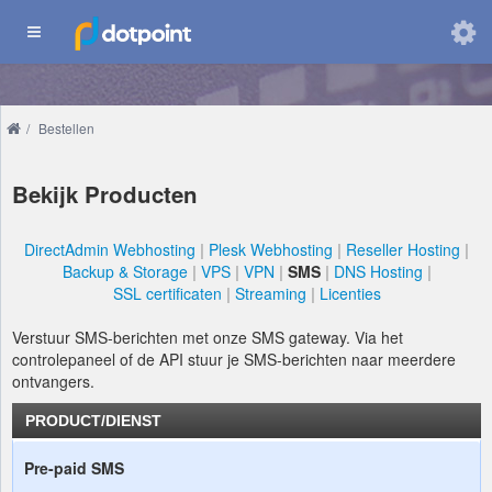
Domeinen
/
Bestellen
Wijzig
taal
Bekijk Producten
DirectAdmin Webhosting
Plesk Webhosting
Reseller Hosting
Backup & Storage
VPS
VPN
SMS
DNS Hosting
SSL certificaten
Streaming
Licenties
Verstuur SMS-berichten met onze SMS gateway. Via het
controlepaneel of de API stuur je SMS-berichten naar meerdere
ontvangers.
PRODUCT/DIENST
Pre-paid SMS