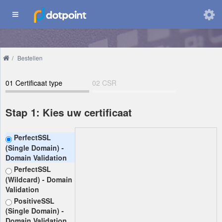
Domeinen
/
Bestellen
Wijzig
taal
01
Certificaat type
02
CSR
03
Contacten
04
Opties
Stap 1: Kies uw certificaat
05
Betaling
PerfectSSL
(Single Domain) -
Domain Validation
PerfectSSL
(Wildcard) - Domain
Validation
PositiveSSL
(Single Domain) -
Domain Validation