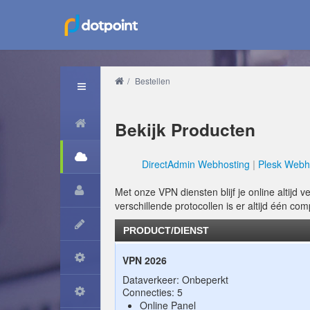
/
Bestellen
Bekijk Producten
DirectAdmin Webhosting
Plesk Webh
Met onze VPN diensten blijf je online altijd v
verschillende protocollen is er altijd één co
PRODUCT/DIENST
VPN 2026
Dataverkeer: Onbeperkt
Connecties: 5
Online Panel