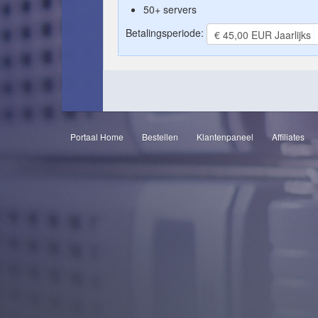
50+ servers
Betalingsperiode:
Portaal Home
Bestellen
Klantenpaneel
Affiliates