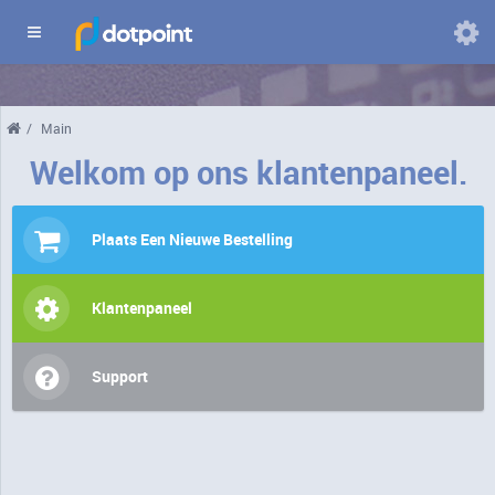
Domeinen
/
Main
Wijzig
taal
Welkom op ons klantenpaneel.
Plaats Een Nieuwe Bestelling
Klantenpaneel
Support