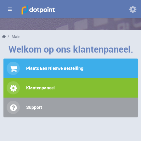
Domeinen
/
Main
Wijzig
taal
Welkom op ons klantenpaneel.
Plaats Een Nieuwe Bestelling
Klantenpaneel
Support